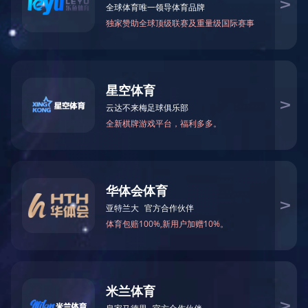
企业业绩
市政工程业绩
公路工程业绩
电力工程业绩
水利工程业绩
房建工程业绩
业绩展示
开云体育

开云体育
开云体育
业内动态
联系我们

联系我们