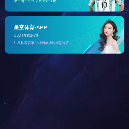
2018-2019年度福建省守合同重信用企业
2014-2015年度龙岩市守合同重信用企业
2016-2017年度龙岩市守合同重信用企业
2018-2019龙岩上守合同重信用企业
2013年度龙岩市建筑业先进企业
2014-2015年龙岩市建筑业先进企业
2016-2017年龙岩市建筑业先进企业
2019年度重点建筑企业
2020年度重点建筑企业
2021年度优秀建筑施工企业
水利安全生产标准化
2017年度“纳税大户”称号