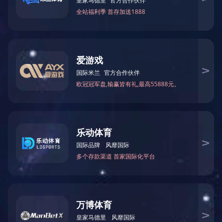
联系方式
客户留言
开云体育-开云(中国)一站式服务官方网站
公司简介
荣誉资质
企业资质
企业专利
企业荣誉
企业业绩
市政工程业绩
公路工程业绩
电力工程业绩
水利工程业
绩
房建工程业绩
业绩展示
开云体育
开云体育
业内动态
联系我们
联系方式
客户留言

开云体育-开云(中国)一站式服务官方网站