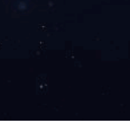
0597-2336139
382955834@qq.com
WEBSITE QR CODE
网站二维码
扫一扫进入网站
微信公众号
扫一扫关注微信公众号
ONLINE MESSAGE
联系方式
留言应用名称：
客户留言
描述：