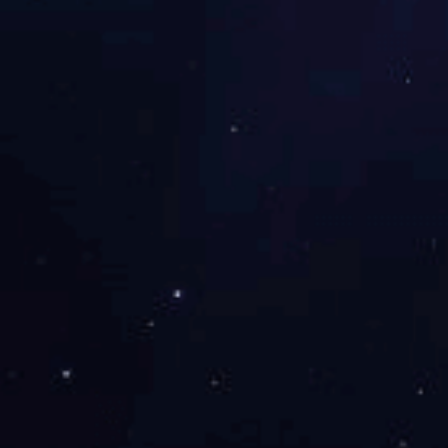
联系方式
留言应用名称：
客户留言
描述：
*
留言内容：
姓名：
性别：
男
女
手机：
电话：
传真：
邮箱：
地址：