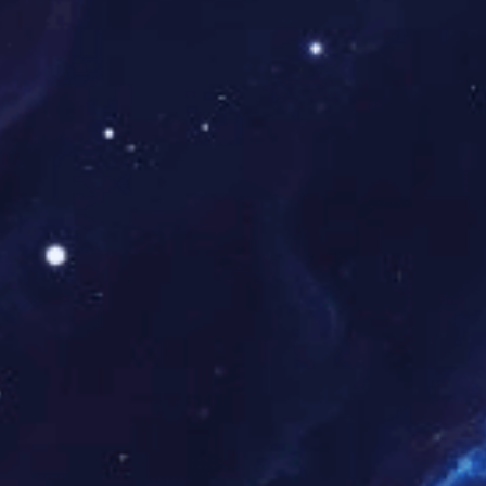
房建工程业绩