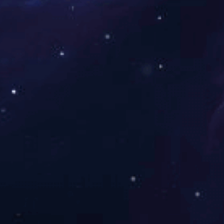
联系方式
福建省龙岩市新罗区东肖镇龙腾南路14号珠江大厦7层701室
0597-2336139
382955834@qq.com
WEBSITE QR CODE
网站二维码
扫一扫进入网站
微信公众号
扫一扫关注微信公众号
ONLINE MESSAGE