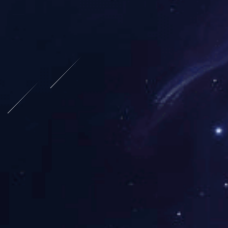
荣誉资质

企业资质
企业专利
企业荣誉
企业业绩

市政工程业绩
公路工程业绩
电力工程业绩
水利工程业绩
业绩展示
开云体育

开云体育
业内动态
联系我们

联系方式
客户留言

市政工程
公路工程
房建工程
当前位置：
开云体育-开云(中国)一站式服务官方网站