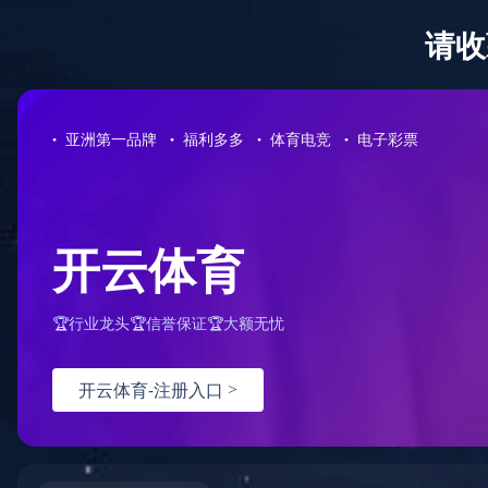
开云体育
开云体育-开云(中国)一站式服务官方网站
公司简介
荣誉资质

荣誉资质
企业资质
企业专利
企业荣誉
企业业绩
