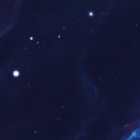
房建工程业绩