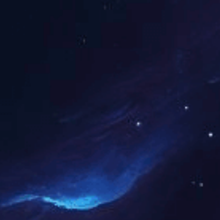
/
荣誉资质
/
企业荣誉
/
2019年度重点建筑企业
2019年度重点建筑企业
工程描述
参数
扫二维码用手机看
未找到相应参数组，请于后台属性模板中添加
上一个
2016-2017年龙岩市建筑业先进企业
下一个
2020年度重点建筑企业
CONTACT INFORMATION